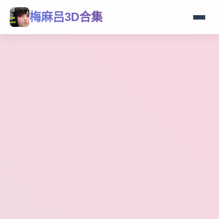
梅麻吕3D合集