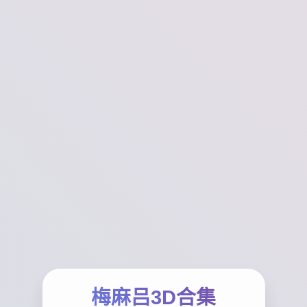
梅麻吕3D合集