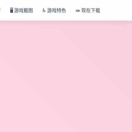
情
🖥️ 游戏截图
♿ 游戏特色
🧫 现在下载