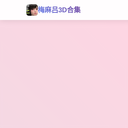
梅麻吕3D合集