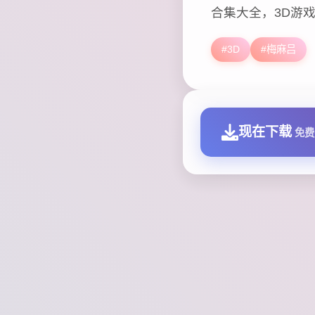
合集大全，3D游
#3D
#梅麻吕
现在下载
免费