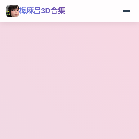
梅麻吕3D合集