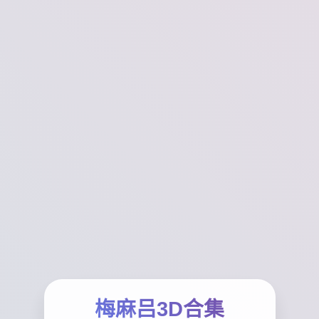
梅麻吕3D合集