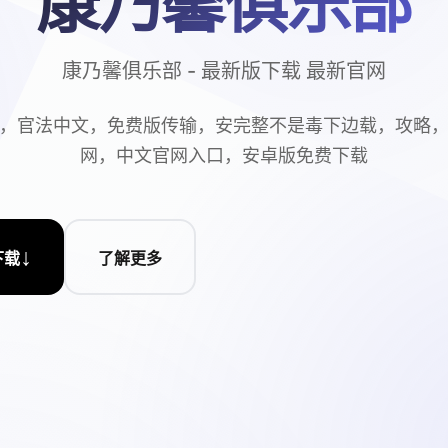
康乃馨俱乐部
康乃馨俱乐部 - 最新版下载 最新官网
，官法中文，免费版传输，安完整不是毒下边载，攻略
网，中文官网入口，安卓版免费下载
↓
下载
了解更多