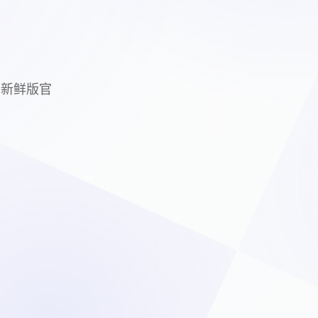
，新鲜版官