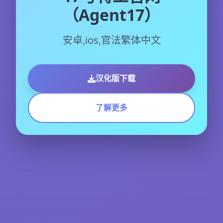
（Agent17）
安卓,ios,官法繁体中文
汉化版下载
了解更多