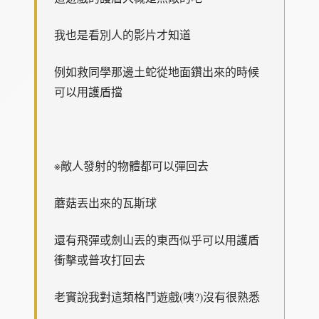
我也是看別人的影片才知道
例如救同學那邊土蛇從地面鑽出來的時候
可以用護盾擋
※敵人發射的物體都可以彈回去
蘑菇丟出來的瓦斯球
還有飛彈或劍山丟的東西似乎可以用護盾
衝擊或普攻打回去
老實說我對這類格鬥遊戲(咦?)沒有很熟悉