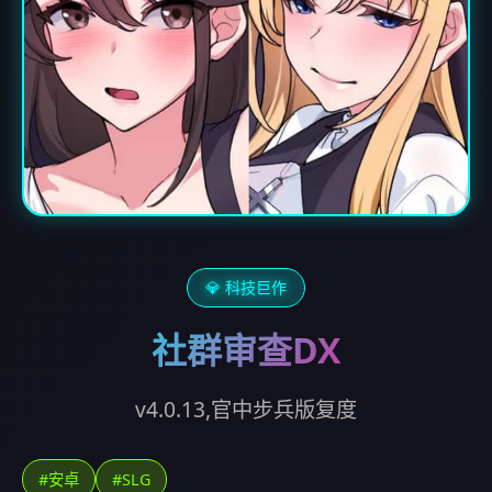
💎 科技巨作
社群审查DX
v4.0.13,官中步兵版复度
#安卓
#SLG